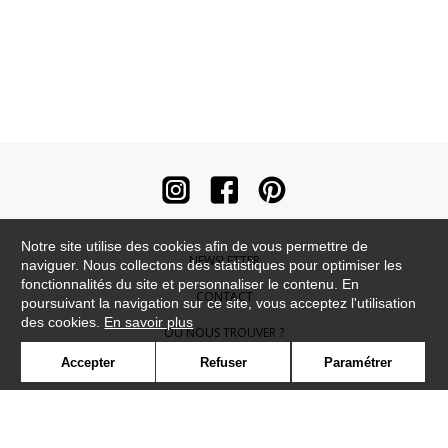
Notre site utilise des cookies afin de vous permettre de
NEWSLETTER
naviguer. Nous collectons des statistiques pour optimiser les
fonctionnalités du site et personnaliser le contenu. En
CONTACT
poursuivant la navigation sur ce site, vous acceptez l'utilisation
des cookies.
En savoir plus
OÙ NOUS TROUVER ?
Accepter
Refuser
Paramétrer
CONTRACT
GLOSSAIRE
SYMBOLE