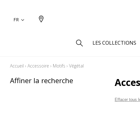
FR
LES COLLECTIONS
Accueil
›
Accessoire
›
Motifs
›
Végétal
Type
Affiner la recherche
Acces
Aspect
Aspect 
Effacer tous le
Aspect 
Aspect
Coton
Inspira
Laine