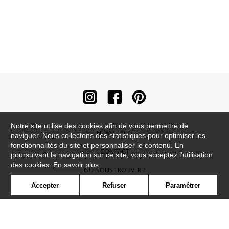
Notre site utilise des cookies afin de vous permettre de
NEWSLETTER
naviguer. Nous collectons des statistiques pour optimiser les
fonctionnalités du site et personnaliser le contenu. En
CONTACT
poursuivant la navigation sur ce site, vous acceptez l'utilisation
des cookies.
En savoir plus
OÙ NOUS TROUVER ?
Accepter
Refuser
Paramétrer
CONTRACT
GLOSSAIRE
SYMBOLE