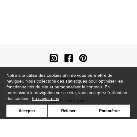
Notre site utilise des cookies afin de vous permettre de
NEWSLETTER
naviguer. Nous collectons des statistiques pour optimiser les
fonctionnalités du site et personnaliser le contenu. En
CONTACT
poursuivant la navigation sur ce site, vous acceptez l'utilisation
des cookies.
En savoir plus
OÙ NOUS TROUVER ?
Accepter
Refuser
Paramétrer
CONTRACT
GLOSSAIRE
SYMBOLE