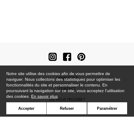
Notre site utilise des cookies afin de vous permettre de
NEWSLETTER
naviguer. Nous collectons des statistiques pour optimiser les
fonctionnalités du site et personnaliser le contenu. En
CONTACT
poursuivant la navigation sur ce site, vous acceptez l'utilisation
des cookies.
En savoir plus
OÙ NOUS TROUVER ?
Accepter
Refuser
Paramétrer
CONTRACT
GLOSSAIRE
SYMBOLE