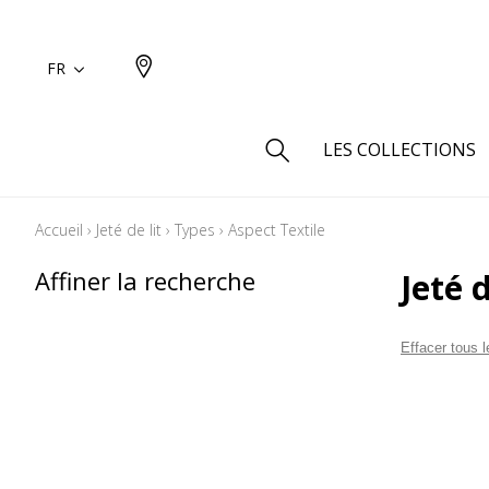
FR
LES COLLECTIONS
Accueil
›
Jeté de lit
›
Types
›
Aspect Textile
Type
Affiner la recherche
Jeté 
Aspect
Aspect 
Effacer tous le
Aspect 
Aspect
Coton
Inspira
Laine