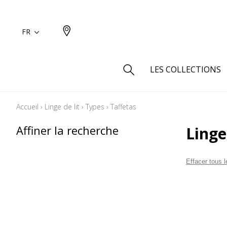
FR
LES COLLECTIONS
Accueil
›
Linge de lit
›
Types
›
Taffetas
Type
Affiner la recherche
Linge
Aspect
Aspect 
Effacer tous le
Aspect 
Aspect
Coton
Inspira
Laine