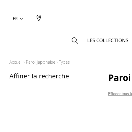
FR
LES COLLECTIONS
Accueil
›
Paroi japonaise
›
Types
Type
Affiner la recherche
Paroi
Aspect
Aspect 
Effacer tous le
Aspect 
Aspect
Coton
Inspira
Laine