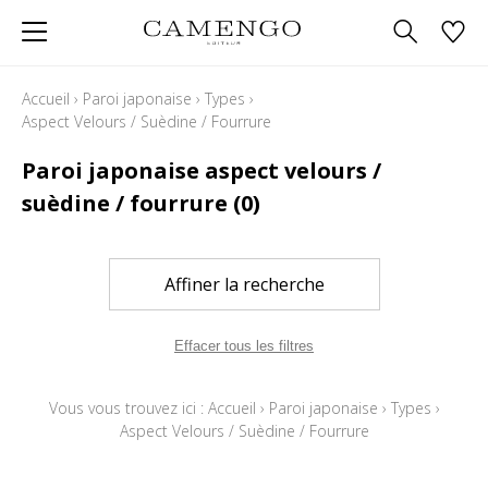
Accueil
›
Paroi japonaise
›
Types
›
Aspect Velours / Suèdine / Fourrure
Paroi japonaise aspect velours /
suèdine / fourrure
(0)
Affiner la recherche
Effacer tous les filtres
Vous vous trouvez ici :
Accueil
›
Paroi japonaise
›
Types
›
Aspect Velours / Suèdine / Fourrure