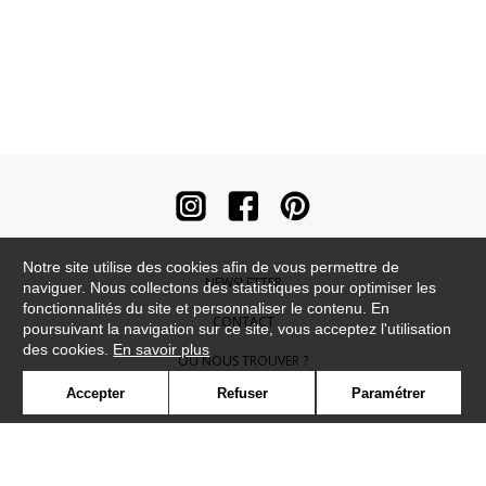
Notre site utilise des cookies afin de vous permettre de
NEWSLETTER
naviguer. Nous collectons des statistiques pour optimiser les
fonctionnalités du site et personnaliser le contenu. En
CONTACT
poursuivant la navigation sur ce site, vous acceptez l'utilisation
des cookies.
En savoir plus
OÙ NOUS TROUVER ?
Accepter
Refuser
Paramétrer
CONTRACT
GLOSSAIRE
SYMBOLE