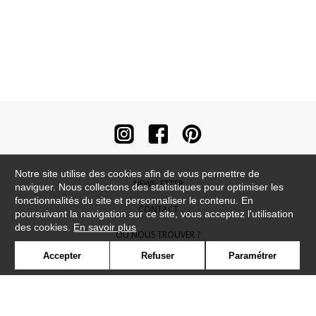
Notre site utilise des cookies afin de vous permettre de
NEWSLETTER
naviguer. Nous collectons des statistiques pour optimiser les
fonctionnalités du site et personnaliser le contenu. En
CONTACT
poursuivant la navigation sur ce site, vous acceptez l'utilisation
des cookies.
En savoir plus
OÙ NOUS TROUVER ?
Accepter
Refuser
Paramétrer
CONTRACT
GLOSSAIRE
SYMBOLE