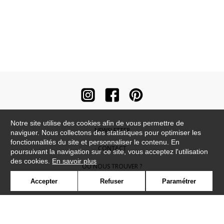
Notre site utilise des cookies afin de vous permettre de
NEWSLETTER
naviguer. Nous collectons des statistiques pour optimiser les
fonctionnalités du site et personnaliser le contenu. En
CONTACT
poursuivant la navigation sur ce site, vous acceptez l'utilisation
des cookies.
En savoir plus
OÙ NOUS TROUVER ?
Accepter
Refuser
Paramétrer
CONTRACT
GLOSSAIRE
SYMBOLE