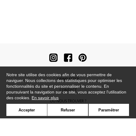
Notre site utilise des cookies afin de vous permettre de
NEWSLETTER
naviguer. Nous collectons des statistiques pour optimiser les
fonctionnalités du site et personnaliser le contenu. En
CONTACT
poursuivant la navigation sur ce site, vous acceptez l'utilisation
des cookies.
En savoir plus
OÙ NOUS TROUVER ?
Accepter
Refuser
Paramétrer
CONTRACT
GLOSSAIRE
SYMBOLE