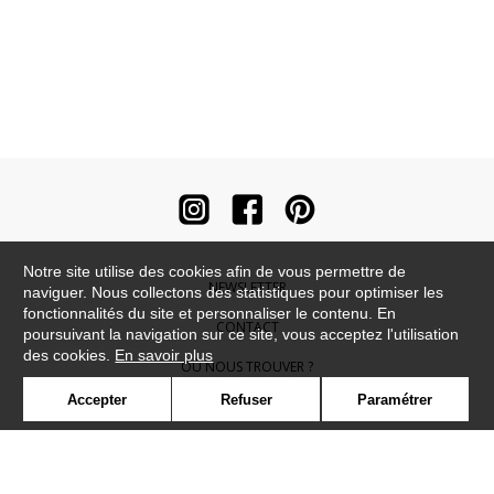
Notre site utilise des cookies afin de vous permettre de
NEWSLETTER
naviguer. Nous collectons des statistiques pour optimiser les
fonctionnalités du site et personnaliser le contenu. En
CONTACT
poursuivant la navigation sur ce site, vous acceptez l'utilisation
des cookies.
En savoir plus
OÙ NOUS TROUVER ?
Accepter
Refuser
Paramétrer
CONTRACT
GLOSSAIRE
SYMBOLE