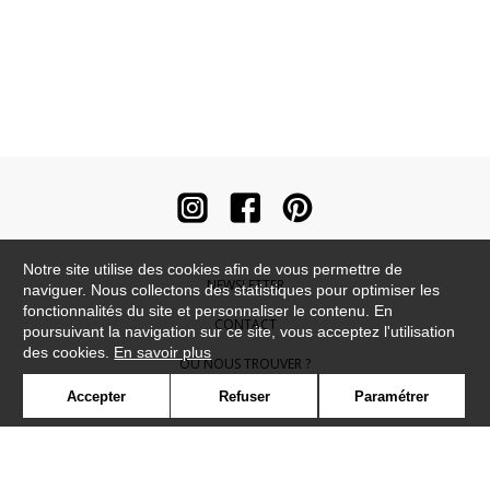
Notre site utilise des cookies afin de vous permettre de
NEWSLETTER
naviguer. Nous collectons des statistiques pour optimiser les
fonctionnalités du site et personnaliser le contenu. En
CONTACT
poursuivant la navigation sur ce site, vous acceptez l'utilisation
des cookies.
En savoir plus
OÙ NOUS TROUVER ?
Accepter
Refuser
Paramétrer
CONTRACT
GLOSSAIRE
SYMBOLE