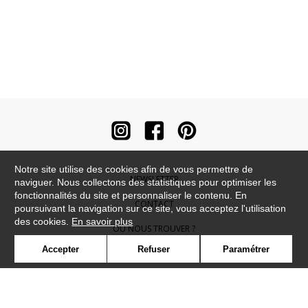
Notre site utilise des cookies afin de vous permettre de
NEWSLETTER
naviguer. Nous collectons des statistiques pour optimiser les
fonctionnalités du site et personnaliser le contenu. En
CONTACT
poursuivant la navigation sur ce site, vous acceptez l'utilisation
des cookies.
En savoir plus
OÙ NOUS TROUVER ?
Accepter
Refuser
Paramétrer
CONTRACT
GLOSSAIRE
SYMBOLE