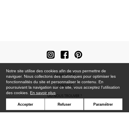
Notre site utilise des cookies afin de vous permettre de
NEWSLETTER
naviguer. Nous collectons des statistiques pour optimiser les
fonctionnalités du site et personnaliser le contenu. En
CONTACT
poursuivant la navigation sur ce site, vous acceptez l'utilisation
des cookies.
En savoir plus
OÙ NOUS TROUVER ?
Accepter
Refuser
Paramétrer
CONTRACT
GLOSSAIRE
SYMBOLE