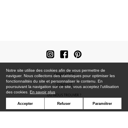
Notre site utilise des cookies afin de vous permettre de
NEWSLETTER
naviguer. Nous collectons des statistiques pour optimiser les
fonctionnalités du site et personnaliser le contenu. En
CONTACT
poursuivant la navigation sur ce site, vous acceptez l'utilisation
des cookies.
En savoir plus
OÙ NOUS TROUVER ?
Accepter
Refuser
Paramétrer
CONTRACT
GLOSSAIRE
SYMBOLE