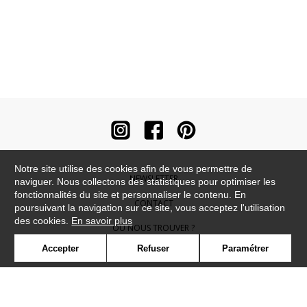
Notre site utilise des cookies afin de vous permettre de
NEWSLETTER
naviguer. Nous collectons des statistiques pour optimiser les
fonctionnalités du site et personnaliser le contenu. En
CONTACT
poursuivant la navigation sur ce site, vous acceptez l'utilisation
des cookies.
En savoir plus
OÙ NOUS TROUVER ?
Accepter
Refuser
Paramétrer
CONTRACT
GLOSSAIRE
SYMBOLE