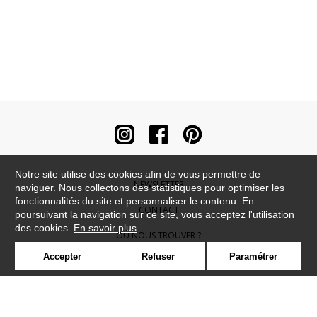
Notre site utilise des cookies afin de vous permettre de
NEWSLETTER
naviguer. Nous collectons des statistiques pour optimiser les
fonctionnalités du site et personnaliser le contenu. En
CONTACT
poursuivant la navigation sur ce site, vous acceptez l'utilisation
des cookies.
En savoir plus
OÙ NOUS TROUVER ?
Accepter
Refuser
Paramétrer
CONTRACT
GLOSSAIRE
SYMBOLE