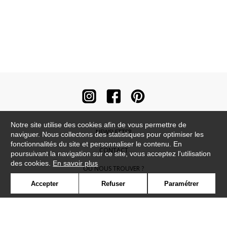
Notre site utilise des cookies afin de vous permettre de
NEWSLETTER
naviguer. Nous collectons des statistiques pour optimiser les
fonctionnalités du site et personnaliser le contenu. En
CONTACT
poursuivant la navigation sur ce site, vous acceptez l'utilisation
des cookies.
En savoir plus
OÙ NOUS TROUVER ?
Accepter
Refuser
Paramétrer
CONTRACT
GLOSSAIRE
SYMBOLE