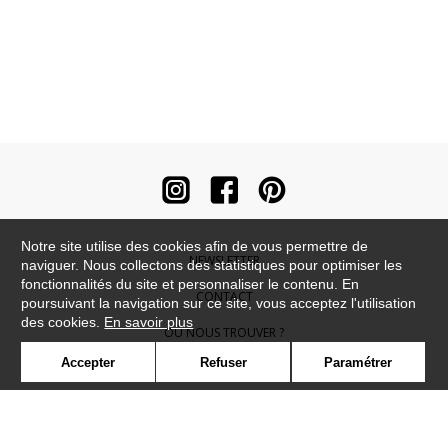
Notre site utilise des cookies afin de vous permettre de
NEWSLETTER
naviguer. Nous collectons des statistiques pour optimiser les
fonctionnalités du site et personnaliser le contenu. En
CONTACT
poursuivant la navigation sur ce site, vous acceptez l'utilisation
des cookies.
En savoir plus
OÙ NOUS TROUVER ?
Accepter
Refuser
Paramétrer
CONTRACT
GLOSSAIRE
SYMBOLE