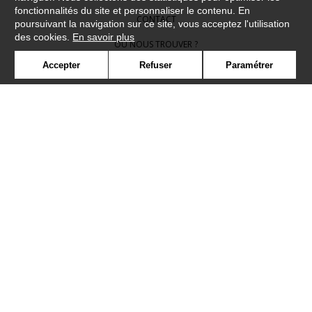
fonctionnalités du site et personnaliser le contenu. En
CONTACT
poursuivant la navigation sur ce site, vous acceptez l'utilisation
des cookies.
En savoir plus
OÙ NOUS TROUVER ?
Accepter
Refuser
Paramétrer
CONTRACT
GLOSSAIRE
SYMBOLE
PRESSE
COOKIES
REJOIGNEZ-NOUS !
©Camengo2019
Confidentialité
Mentions légales