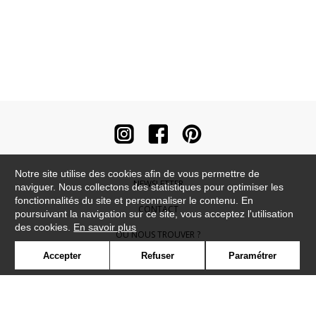
Notre site utilise des cookies afin de vous permettre de
NEWSLETTER
naviguer. Nous collectons des statistiques pour optimiser les
fonctionnalités du site et personnaliser le contenu. En
CONTACT
poursuivant la navigation sur ce site, vous acceptez l'utilisation
des cookies.
En savoir plus
OÙ NOUS TROUVER ?
Accepter
Refuser
Paramétrer
CONTRACT
GLOSSAIRE
SYMBOLE