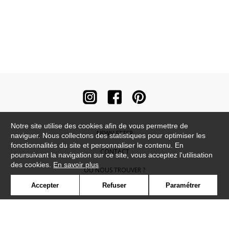
Notre site utilise des cookies afin de vous permettre de
NEWSLETTER
naviguer. Nous collectons des statistiques pour optimiser les
fonctionnalités du site et personnaliser le contenu. En
CONTACT
poursuivant la navigation sur ce site, vous acceptez l'utilisation
des cookies.
En savoir plus
OÙ NOUS TROUVER ?
Accepter
Refuser
Paramétrer
CONTRACT
GLOSSAIRE
SYMBOLE