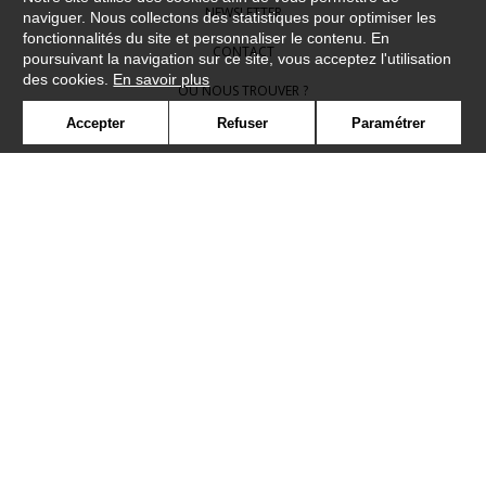
NEWSLETTER
naviguer. Nous collectons des statistiques pour optimiser les
fonctionnalités du site et personnaliser le contenu. En
CONTACT
poursuivant la navigation sur ce site, vous acceptez l'utilisation
des cookies.
En savoir plus
OÙ NOUS TROUVER ?
Accepter
Refuser
Paramétrer
CONTRACT
GLOSSAIRE
SYMBOLE
PRESSE
COOKIES
REJOIGNEZ-NOUS !
©Camengo2019
Confidentialité
Mentions légales