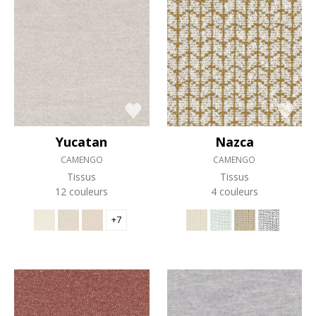
Yucatan
Nazca
CAMENGO
CAMENGO
Tissus
Tissus
12 couleurs
4 couleurs
+7