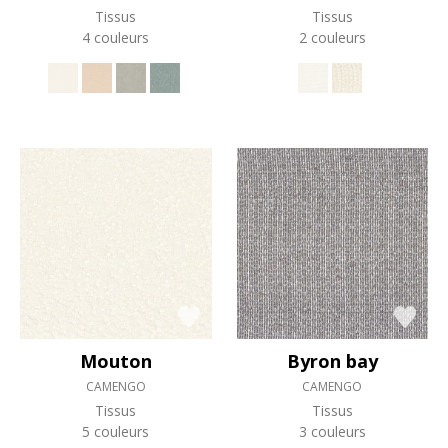
Tissus
Tissus
4 couleurs
2 couleurs
Mouton
Byron bay
CAMENGO
CAMENGO
Tissus
Tissus
5 couleurs
3 couleurs