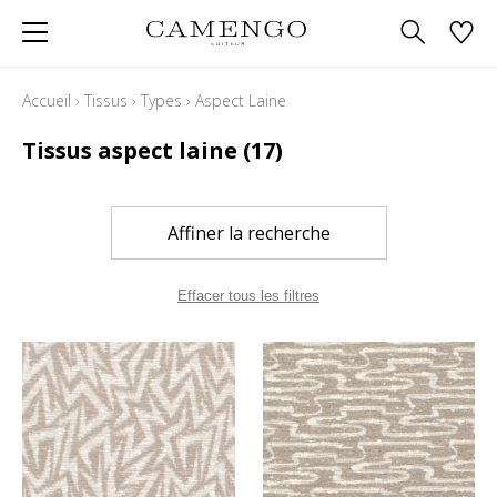
Accueil
›
Tissus
›
Types
›
Aspect Laine
Tissus aspect laine
(17)
Affiner la recherche
Effacer tous les filtres