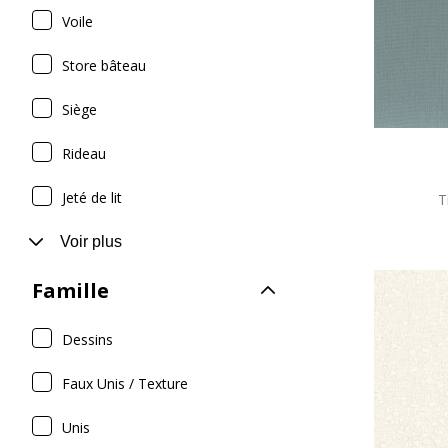
Voile
Store bâteau
Siège
Rideau
Jeté de lit
T
Voir plus
Famille
Dessins
Faux Unis / Texture
Unis