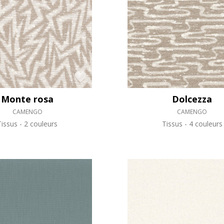
Rose
as
Rouge
s
Vert
Violet
Monte rosa
Dolcezza
CAMENGO
CAMENGO
Tissus
2 couleurs
Tissus
4 couleurs