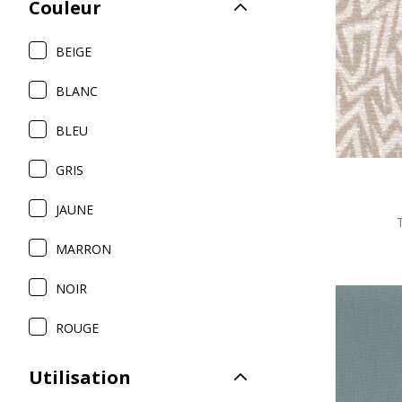
Couleur
Satin
Taffet
BEIGE
Velour
BLANC
BLEU
GRIS
JAUNE
MARRON
NOIR
ROUGE
Utilisation