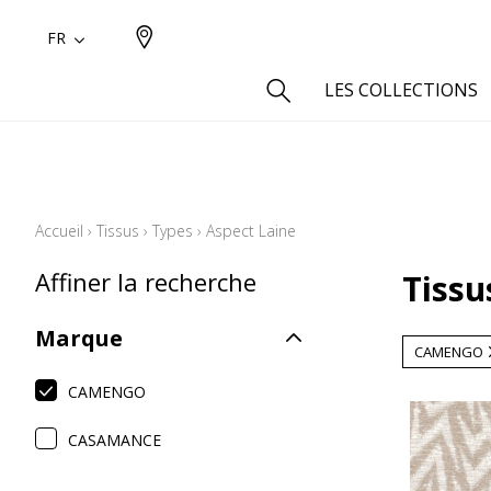
FR
LES COLLECTIONS
Type
Aspect
Accueil
›
Tissus
›
Types
›
Aspect Laine
Aspect 
Affiner la recherche
Tissu
Aspect 
Aspect
Marque
Coton
CAMENGO
Inspira
CAMENGO
Laine
CASAMANCE
Lin
Polyes