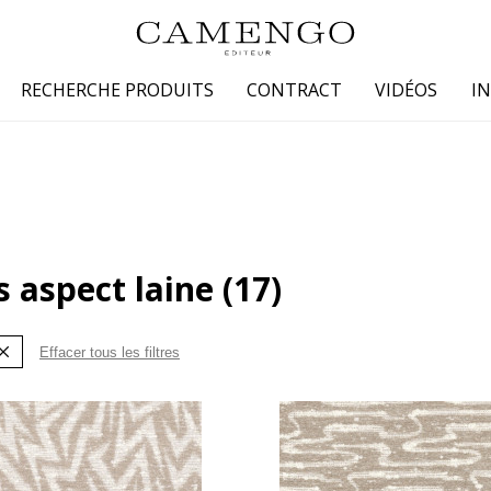
RECHERCHE PRODUITS
CONTRACT
VIDÉOS
I
s
Famille
Couleur
 coton
Dessins
Beige
laine
Faux unis / texture
Blanc
s aspect laine
(17)
lin
Petits motifs
Bleu
 soie
Unis
Gris
Jaune
Effacer tous les filtres
tion fourrure
Marron
Multicoule
Noir
ter
Orange