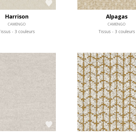
Harrison
Alpagas
CAMENGO
CAMENGO
Tissus
3 couleurs
Tissus
3 couleurs