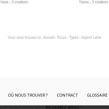
Tissus
3 couleurs
Tissus
3 couleurs
Vous vous trouvez ici :
Accueil
›
Tissus
›
Types
›
Aspect Laine
OÙ NOUS TROUVER ?
CONTRACT
GLOSSAIRE
REJOIGNEZ-NOUS !