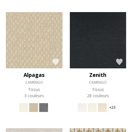
Alpagas
Zenith
CAMENGO
CAMENGO
Tissus
Tissus
3 couleurs
28 couleurs
+23