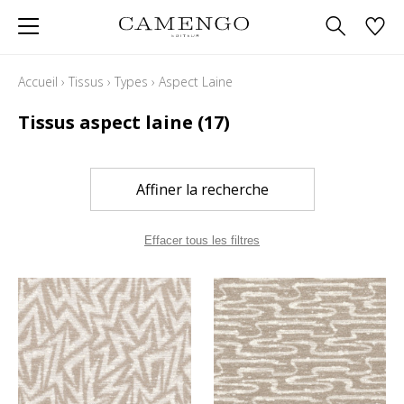
Accueil
›
Tissus
›
Types
›
Aspect Laine
Tissus aspect laine
(17)
Affiner la recherche
Effacer tous les filtres