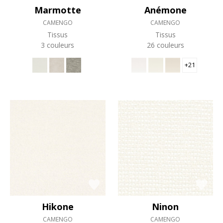
Marmotte
Anémone
CAMENGO
CAMENGO
Tissus
Tissus
3 couleurs
26 couleurs
+21
Hikone
Ninon
CAMENGO
CAMENGO