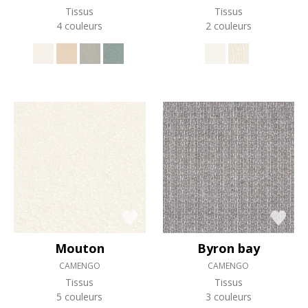
Tissus
Tissus
4 couleurs
2 couleurs
Mouton
Byron bay
CAMENGO
CAMENGO
Tissus
Tissus
5 couleurs
3 couleurs