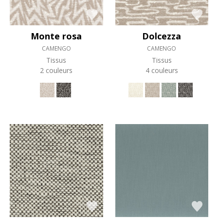
Monte rosa
Dolcezza
CAMENGO
CAMENGO
Tissus
Tissus
2 couleurs
4 couleurs