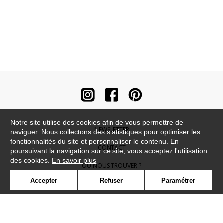
Notre site utilise des cookies afin de vous permettre de
NEWSLETTER
naviguer. Nous collectons des statistiques pour optimiser les
fonctionnalités du site et personnaliser le contenu. En
CONTACT
poursuivant la navigation sur ce site, vous acceptez l'utilisation
des cookies.
En savoir plus
OÙ NOUS TROUVER ?
Accepter
Refuser
Paramétrer
CONTRACT
GLOSSAIRE
SYMBOLE