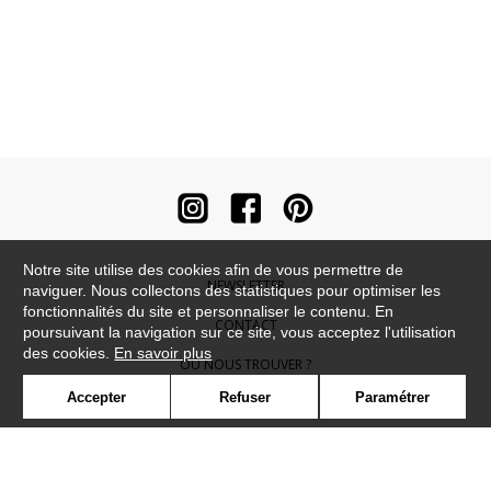
Notre site utilise des cookies afin de vous permettre de
NEWSLETTER
naviguer. Nous collectons des statistiques pour optimiser les
fonctionnalités du site et personnaliser le contenu. En
CONTACT
poursuivant la navigation sur ce site, vous acceptez l'utilisation
des cookies.
En savoir plus
OÙ NOUS TROUVER ?
Accepter
Refuser
Paramétrer
CONTRACT
GLOSSAIRE
SYMBOLE