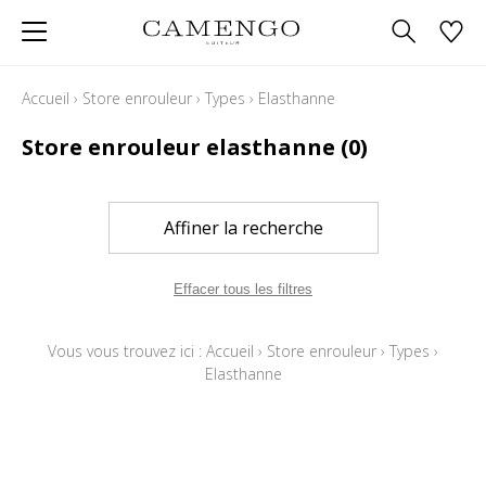
Accueil
›
Store enrouleur
›
Types
›
Elasthanne
Store enrouleur elasthanne
(0)
Affiner la recherche
Effacer tous les filtres
Vous vous trouvez ici :
Accueil
›
Store enrouleur
›
Types
›
Elasthanne