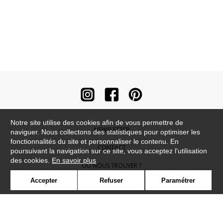
Notre site utilise des cookies afin de vous permettre de
NEWSLETTER
naviguer. Nous collectons des statistiques pour optimiser les
fonctionnalités du site et personnaliser le contenu. En
CONTACT
poursuivant la navigation sur ce site, vous acceptez l'utilisation
des cookies.
En savoir plus
OÙ NOUS TROUVER ?
Accepter
Refuser
Paramétrer
CONTRACT
GLOSSAIRE
SYMBOLE