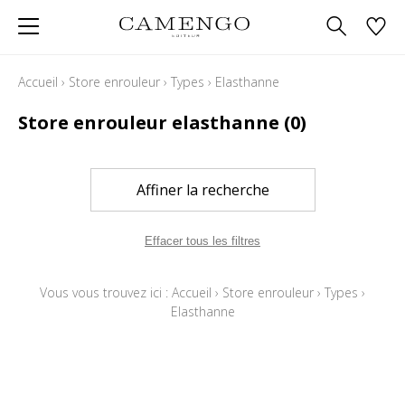
Accueil
›
Store enrouleur
›
Types
›
Elasthanne
Store enrouleur elasthanne
(0)
Affiner la recherche
Effacer tous les filtres
Vous vous trouvez ici :
Accueil
›
Store enrouleur
›
Types
›
Elasthanne