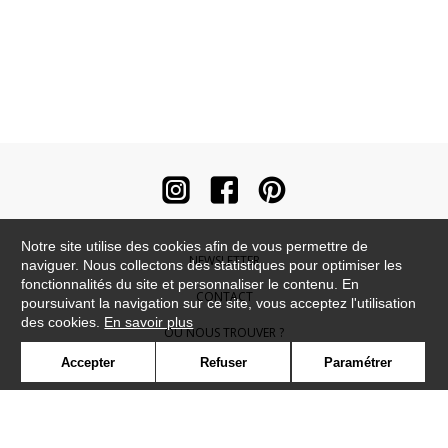
Notre site utilise des cookies afin de vous permettre de
NEWSLETTER
naviguer. Nous collectons des statistiques pour optimiser les
fonctionnalités du site et personnaliser le contenu. En
CONTACT
poursuivant la navigation sur ce site, vous acceptez l'utilisation
des cookies.
En savoir plus
OÙ NOUS TROUVER ?
Accepter
Refuser
Paramétrer
CONTRACT
GLOSSAIRE
SYMBOLE