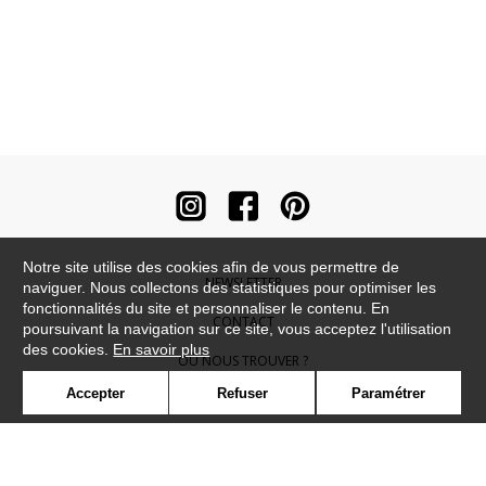
Notre site utilise des cookies afin de vous permettre de
NEWSLETTER
naviguer. Nous collectons des statistiques pour optimiser les
fonctionnalités du site et personnaliser le contenu. En
CONTACT
poursuivant la navigation sur ce site, vous acceptez l'utilisation
des cookies.
En savoir plus
OÙ NOUS TROUVER ?
Accepter
Refuser
Paramétrer
CONTRACT
GLOSSAIRE
SYMBOLE