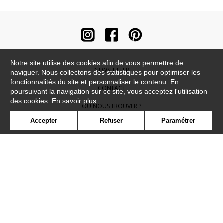
Notre site utilise des cookies afin de vous permettre de
NEWSLETTER
naviguer. Nous collectons des statistiques pour optimiser les
fonctionnalités du site et personnaliser le contenu. En
CONTACT
poursuivant la navigation sur ce site, vous acceptez l'utilisation
des cookies.
En savoir plus
OÙ NOUS TROUVER ?
Accepter
Refuser
Paramétrer
CONTRACT
GLOSSAIRE
SYMBOLE
PRESSE
COOKIES
REJOIGNEZ-NOUS !