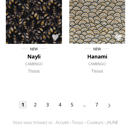
NEW
NEW
Nayli
Hanami
CAMENGO
CAMENGO
Tissus
Tissus
1
2
3
4
5
...
7
Vous vous trouvez ici :
Accueil
›
Tissus
›
Couleurs
›
JAUNE