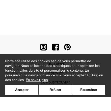
Notre site utilise des cookies afin de vous permettre de
NEWSLETTER
naviguer. Nous collectons des statistiques pour optimiser les
fonctionnalités du site et personnaliser le contenu. En
CONTACT
poursuivant la navigation sur ce site, vous acceptez l'utilisation
des cookies.
En savoir plus
OÙ NOUS TROUVER ?
Accepter
Refuser
Paramétrer
CONTRACT
GLOSSAIRE
SYMBOLE