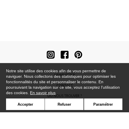
Notre site utilise des cookies afin de vous permettre de
NEWSLETTER
naviguer. Nous collectons des statistiques pour optimiser les
fonctionnalités du site et personnaliser le contenu. En
CONTACT
poursuivant la navigation sur ce site, vous acceptez l'utilisation
des cookies.
En savoir plus
OÙ NOUS TROUVER ?
Accepter
Refuser
Paramétrer
CONTRACT
GLOSSAIRE
SYMBOLE