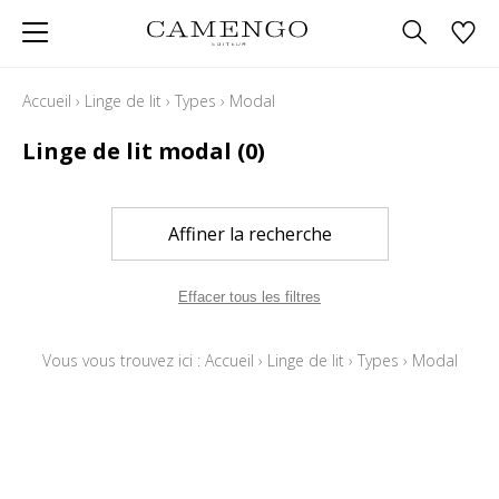
Accueil
›
Linge de lit
›
Types
›
Modal
Linge de lit modal
(0)
Affiner la recherche
Effacer tous les filtres
Vous vous trouvez ici :
Accueil
›
Linge de lit
›
Types
›
Modal