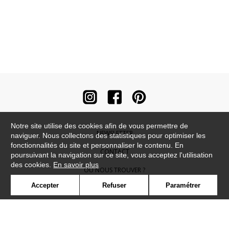
Notre site utilise des cookies afin de vous permettre de
NEWSLETTER
naviguer. Nous collectons des statistiques pour optimiser les
fonctionnalités du site et personnaliser le contenu. En
CONTACT
poursuivant la navigation sur ce site, vous acceptez l'utilisation
des cookies.
En savoir plus
OÙ NOUS TROUVER ?
Accepter
Refuser
Paramétrer
CONTRACT
GLOSSAIRE
SYMBOLE