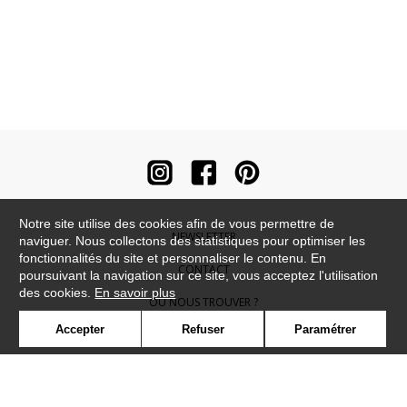
Notre site utilise des cookies afin de vous permettre de
NEWSLETTER
naviguer. Nous collectons des statistiques pour optimiser les
fonctionnalités du site et personnaliser le contenu. En
CONTACT
poursuivant la navigation sur ce site, vous acceptez l'utilisation
des cookies.
En savoir plus
OÙ NOUS TROUVER ?
Accepter
Refuser
Paramétrer
CONTRACT
GLOSSAIRE
SYMBOLE