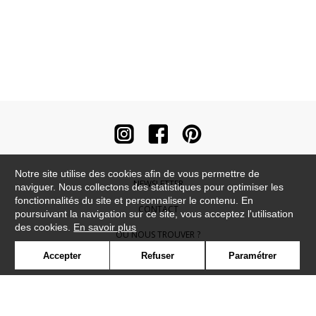
Notre site utilise des cookies afin de vous permettre de
NEWSLETTER
naviguer. Nous collectons des statistiques pour optimiser les
fonctionnalités du site et personnaliser le contenu. En
CONTACT
poursuivant la navigation sur ce site, vous acceptez l'utilisation
des cookies.
En savoir plus
OÙ NOUS TROUVER ?
Accepter
Refuser
Paramétrer
CONTRACT
GLOSSAIRE
SYMBOLE