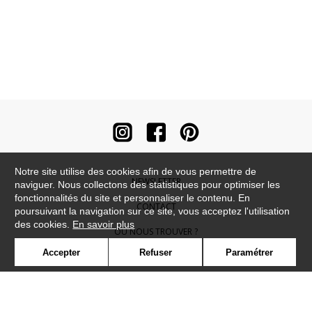
Notre site utilise des cookies afin de vous permettre de
NEWSLETTER
naviguer. Nous collectons des statistiques pour optimiser les
fonctionnalités du site et personnaliser le contenu. En
CONTACT
poursuivant la navigation sur ce site, vous acceptez l'utilisation
des cookies.
En savoir plus
OÙ NOUS TROUVER ?
Accepter
Refuser
Paramétrer
CONTRACT
GLOSSAIRE
SYMBOLE