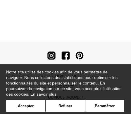
Notre site utilise des cookies afin de vous permettre de
NEWSLETTER
naviguer. Nous collectons des statistiques pour optimiser les
fonctionnalités du site et personnaliser le contenu. En
CONTACT
poursuivant la navigation sur ce site, vous acceptez l'utilisation
des cookies.
En savoir plus
OÙ NOUS TROUVER ?
Accepter
Refuser
Paramétrer
CONTRACT
GLOSSAIRE
SYMBOLE