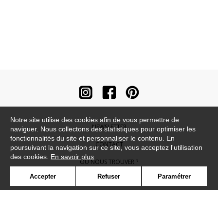
Notre site utilise des cookies afin de vous permettre de
NEWSLETTER
naviguer. Nous collectons des statistiques pour optimiser les
fonctionnalités du site et personnaliser le contenu. En
CONTACT
poursuivant la navigation sur ce site, vous acceptez l'utilisation
des cookies.
En savoir plus
OÙ NOUS TROUVER ?
Accepter
Refuser
Paramétrer
CONTRACT
GLOSSAIRE
SYMBOLE