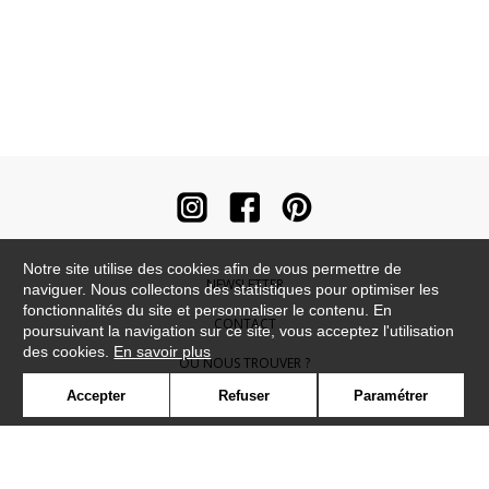
Notre site utilise des cookies afin de vous permettre de
NEWSLETTER
naviguer. Nous collectons des statistiques pour optimiser les
fonctionnalités du site et personnaliser le contenu. En
CONTACT
poursuivant la navigation sur ce site, vous acceptez l'utilisation
des cookies.
En savoir plus
OÙ NOUS TROUVER ?
Accepter
Refuser
Paramétrer
CONTRACT
GLOSSAIRE
SYMBOLE