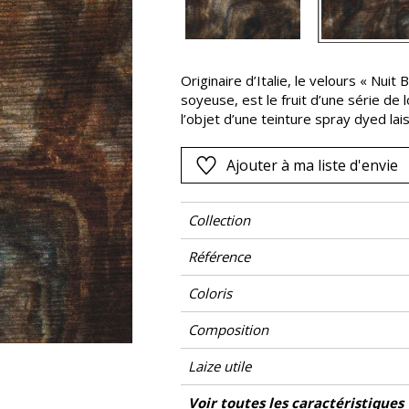
Noir
ter
Orange
Originaire d’Italie, le velours « Nuit
Rose
soyeuse, est le fruit d’une série de 
as
Rouge
l’objet d’une teinture spray dyed lai
d’apparaître, avant qu’une impressi
s
Vert
lui octroie cet effet final, délicatem
Ajouter à ma liste d'envie
Violet
largeur, grâce à la méthode déposé
valeur martindale élevée, il se prête
intensif, mais sera également d’un t
Collection
Référence
Coloris
Composition
Laize utile
Raccord
Test Martindale
Usage martindale
Wyzenbeek
Sens
Poids g/m²
Performance Accoustique
Entretien
Pays d'origine
Rapport Horizontal
Rapport Vertical
Caractéristiques Outdoor
Voir toutes les caractéristiques
Siè
Usage