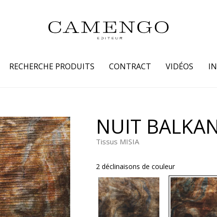
RECHERCHE PRODUITS
CONTRACT
VIDÉOS
I
s
Famille
Couleur
NUIT BALKA
 coton
Dessins
Beige
Tissus MISIA
laine
Faux unis / texture
Blanc
lin
Petits motifs
Bleu
2 déclinaisons de couleur
 soie
Unis
Gris
Jaune
tion fourrure
Marron
Multicoule