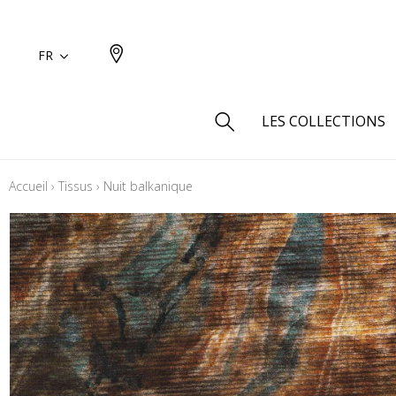
FR
LES COLLECTIONS
Accueil
›
Tissus
›
Nuit balkanique
Type
Aspect
Aspect 
Aspect 
Aspect
Coton
Inspira
Laine