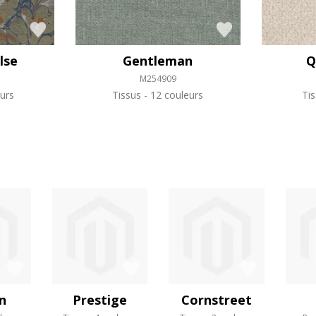
lse
Gentleman
Q
M254909
urs
Tissus
12 couleurs
Ti
n
Prestige
Cornstreet