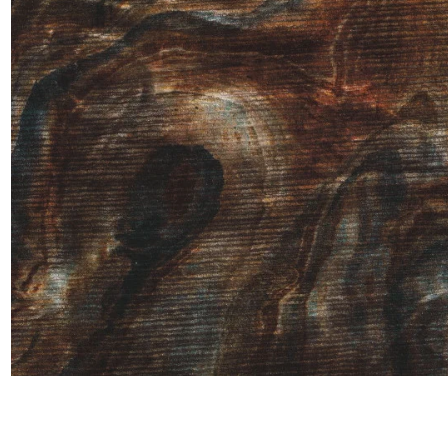
Lin
Polyes
Satin
Taffet
Velour