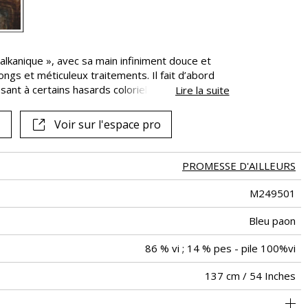
Voir tous les tissus
 Balkanique », avec sa main infiniment douce et
longs et méticuleux traitements. Il fait d’abord
ssant à certains hasards coloriels la chance
Lire la suite
on numérique ne vienne parfaire l’ensemble et ne
ent marbré. Le velours est enfin incisé dans sa
Voir sur l'espace pro
e The Shearing Green Design®. En vertu de sa
 idéalement à la réalisation d’assises à usage
rès beau rendu pour la confection de rideaux.
PROMESSE D'AILLEURS
M249501
Bleu paon
86 % vi ; 14 % pes - pile 100%vi
137 cm / 54 Inches
ge à usage intensif : >40,000 cycles (Martindale) et/ou >30,000
68 cm / 27 Inches
68 cm / 27 Inches
Raccord droit
aw - 0.15
De large
100000
35000
Italie
650