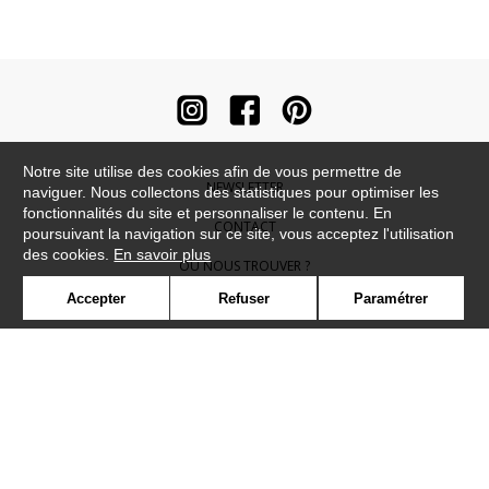
Notre site utilise des cookies afin de vous permettre de
NEWSLETTER
naviguer. Nous collectons des statistiques pour optimiser les
fonctionnalités du site et personnaliser le contenu. En
CONTACT
poursuivant la navigation sur ce site, vous acceptez l'utilisation
des cookies.
En savoir plus
OÙ NOUS TROUVER ?
Accepter
Refuser
Paramétrer
CONTRACT
GLOSSAIRE
SYMBOLE
PRESSE
COOKIES