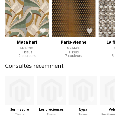
Mata hari
Paris-vienne
La f
M246201
M244405
Tissus
Tissus
2 couleurs
7 couleurs
3
Consultés récemment
Sur mesure
Les précieuses
Nypa
Vol
Tissus
Tissus
Tissus
Revêteme