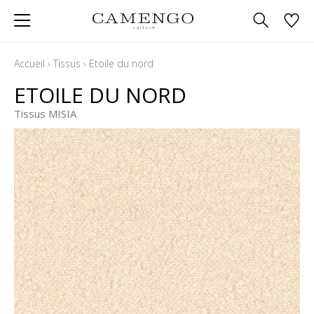
Accueil
›
Tissus
›
Etoile du nord
ETOILE DU NORD
Tissus MISIA