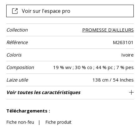
résistance, douceur et souplesse. « Etoile du Nord » se
prête à la confection de vos sièges à usage classique et
Voir sur l'espace pro
autres éléments de décoration, tels que des coussins.
Collection
PROMESSE D'AILLEURS
Référence
M263101
Coloris
Ivoire
Composition
19 % wv ; 30 % co ; 44 % pc ; 7 % pes
Laize utile
138 cm / 54 Inches
Test
Usage
Wyzenbeek
Sens
Poids g/m²
Performance
Entretien
Pays d'origine
Caractéristiques
Voir toutes les caractéristiques
Siège à usage intensif : >40,000 cycles
aw - 0.15
Belgique
De large
40000
60000
650
Usage
Martindale
martindale
Accoustique
Outdoor
(Martindale) et/ou >30,000 doubles rubs
Voir moins de caractéristiques
(Wyzenbeek)
Téléchargements :
Fiche non-feu
|
Fiche produit