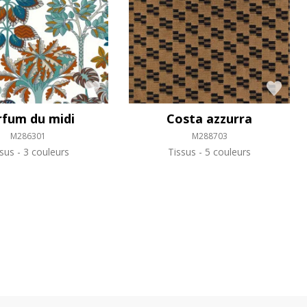
rfum du midi
Costa azzurra
M286301
M288703
ssus
3 couleurs
Tissus
5 couleurs