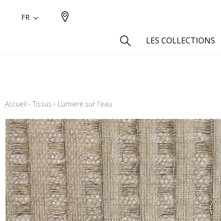
FR
LES COLLECTIONS
Type
Aspect
Accueil
›
Tissus
›
Lumiere sur l'eau
Aspect 
Aspect 
Aspect
Coton
Inspira
Laine
Lin
Polyes