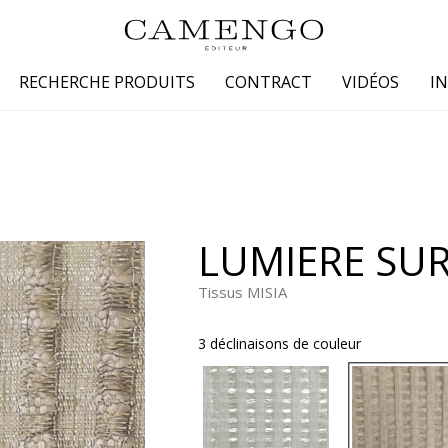
RECHERCHE PRODUITS
CONTRACT
VIDÉOS
I
s
Famille
Couleur
 coton
Dessins
Beige
laine
Faux unis / texture
Blanc
LUMIERE SUR
lin
Petits motifs
Bleu
 soie
Unis
Gris
Tissus MISIA
Jaune
3 déclinaisons de couleur
tion fourrure
Marron
Multicoule
Noir
ter
Orange