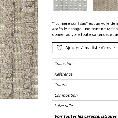
Rose
as
Rouge
s
Vert
""Lumière sur l’Eau" est un voile de l
Après le tissage, une teinture Maltin
Violet
donner au voile toute sa tenue, et a
Une lamination est déposée avant que
subtil chatoiement, et la couleur natur
Ajouter à ma liste d'envie
simple largeur habillera les pans de 
en superpositions, sur des coussins 
dans trois coloris très doux, Ivoire
Collection
Référence
Coloris
Composition
Laize utile
Rétrécissement
Sens
Poids g/m²
Entretien
Pays d'origine
Voir toutes les caractéristiques
Usage