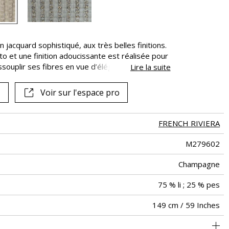
in jacquard sophistiqué, aux très belles finitions.
to et une finition adoucissante est réalisée pour
ssouplir ses fibres en vue d’élégants drapés.
Lire la suite
 le voile ne soit brossé : il n’en garde qu’un
elle du fil de lin reparaît. Ce voile disponible en
Voir sur l'espace pro
vos fenêtres avec poésie. Il peut aussi être joué
et d’autres éléments décoratifs. Disponible
, Champagne et Ardoise."
FRENCH RIVIERA
M279602
Champagne
75 % li ; 25 % pes
149 cm / 59 Inches
De large
Italie
<1%
85