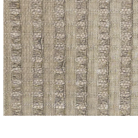
Satin
Taffet
Velour