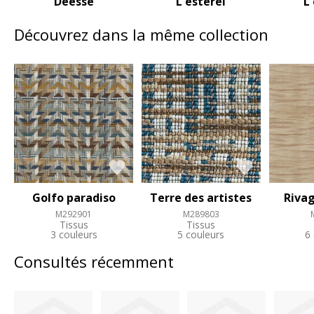
Déesse
L esterel
L
Découvrez dans la même collection
Golfo paradiso
Terre des artistes
Riva
M292901
M289803
Tissus
Tissus
3 couleurs
5 couleurs
6
Consultés récemment