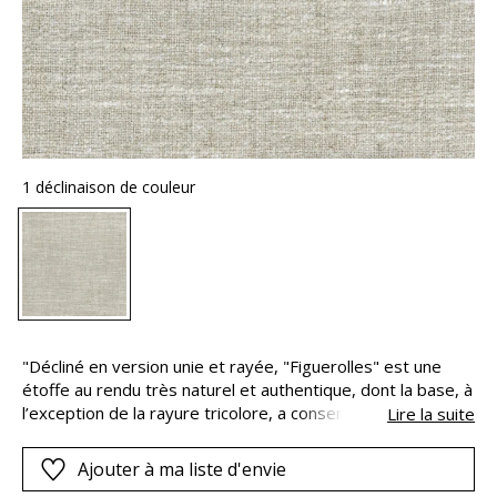
1 déclinaison de couleur
"Décliné en version unie et rayée, "Figuerolles" est une
étoffe au rendu très naturel et authentique, dont la base, à
l’exception de la rayure tricolore, a conservé sa teinte
Lire la suite
originelle. La noblesse du lin s’allie à la douceur et au
chatoiement de la viscose – que d’aucuns surnomment
Ajouter à ma liste d'envie
soie artificielle, pour offrir cette texture légèrement