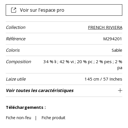
gonflante et laineuse. Le résultat ? Une matière duveteuse
et soyeuse tout à la fois, augurant de drapés tout en
Voir sur l'espace pro
souplesse et fluidité, pour la confection de rideaux mais
aussi d’assises à usage classique."
Collection
FRENCH RIVIERA
Référence
M294201
Coloris
Sable
Composition
34 % li ; 42 % vi ; 20 % pc ; 2 % pes ; 2 %
pa
Laize utile
145 cm / 57 Inches
Test
Usage
Wyzenbeek
Sens
Poids g/m²
Performance
Entretien
Pays d'origine
Voir toutes les caractéristiques
Siège à usage intensif : >40,000 cycles
aw - 0.15
Belgique
De large
100000
50000
690
Usage
Martindale
martindale
Accoustique
(Martindale) et/ou >30,000 doubles rubs
Voir moins de caractéristiques
(Wyzenbeek)
Téléchargements :
Fiche non-feu
|
Fiche produit