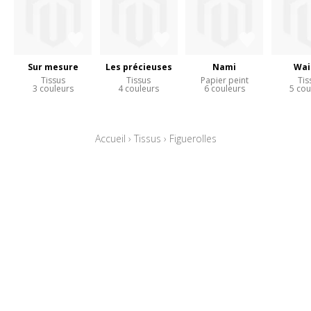
Sur mesure
Les précieuses
Nami
Wai
Tissus
Tissus
Papier peint
Tis
3 couleurs
4 couleurs
6 couleurs
5 cou
Accueil
›
Tissus
›
Figuerolles