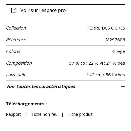
Voir sur l'espace pro
Collection
TERRE DES OCRES
Référence
M297606
Coloris
Grège
Composition
57 % co ; 22 % vi ; 21 % pes
Laize utile
142 cm / 56 Inches
Raccord
Sens
Poids g/m²
Performance
Entretien
Pays d'origine
Rapport
Rapport
Voir toutes les caractéristiques
71 cm / 28 Inches
54 cm / 21 Inches
Raccord droit
aw - 0.15
De large
Italie
290
Usage
Accoustique
Horizontal
Vertical
Voir moins de caractéristiques
Téléchargements :
Rapport
|
Fiche non-feu
|
Fiche produit