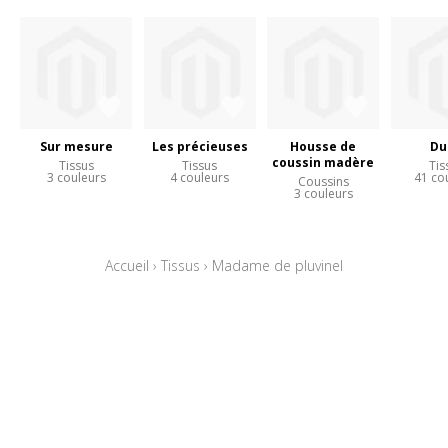
Sur mesure
Les précieuses
Housse de
Du
coussin madère
Tissus
Tissus
Tis
3 couleurs
4 couleurs
41 co
Coussins
3 couleurs
Accueil
›
Tissus
›
Madame de pluvinel