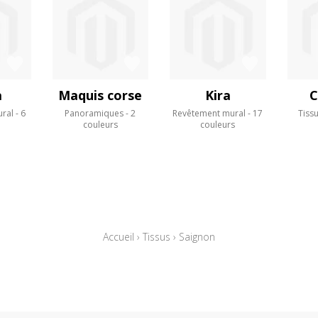
a
Maquis corse
Kira
C
ral
6
Panoramiques
2
Revêtement mural
17
Tiss
s
couleurs
couleurs
Accueil
›
Tissus
›
Saignon