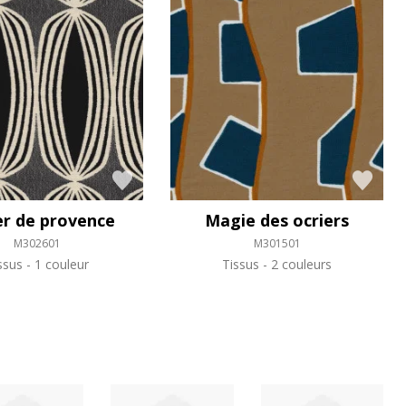
er de provence
Magie des ocriers
M302601
M301501
ssus
1 couleur
Tissus
2 couleurs