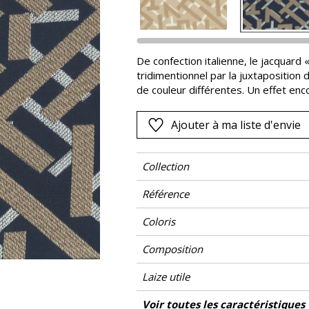
Rose
as
Rouge
s
Vert
De confection italienne, le jacquard
tridimentionnel par la juxtaposition 
Violet
de couleur différentes. Un effet enc
sur sa chaîne satin. Cinq coloris pr
gamme qui n’est pas sans rappeler 
Ajouter à ma liste d'envie
Déco.
Collection
Référence
Coloris
Composition
Laize utile
Rétrécissement
Raccord
Test Martindale
Usage martindale
Wyzenbeek
Sens
Poids g/m²
Non feu
Entretien
Pays d'origine
Rapport Horizontal
Rapport Vertical
Voir toutes les caractéristiques
Siè
Usage