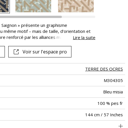
 « Saignon » présente un graphisme
du même motif – mais de taille, d’orientation et
ore renforcé par les alliances mates et satinées
Lire la suite
écieux, aux tonalités très douces, composent une
l’attachement de la marque au mouvement Art
Voir sur l'espace pro
TERRE DES OCRES
M304305
Bleu misia
100 % pes fr
144 cm / 57 Inches
ge à usage intensif : >40,000 cycles (Martindale) et/ou >30,000
36 cm / 14 Inches
54 cm / 21 Inches
Raccord droit
De large
40000
20000
Italie
<3%
540