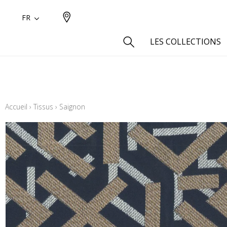
FR
LES COLLECTIONS
Type
Aspect
Accueil
›
Tissus
›
Saignon
Aspect 
Aspect 
Aspect
Coton
Inspira
Laine
Lin
Polyes