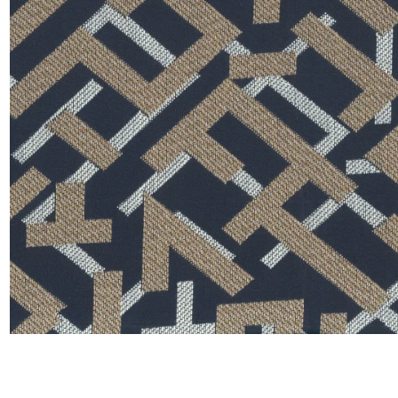
Satin
Taffet
Velour