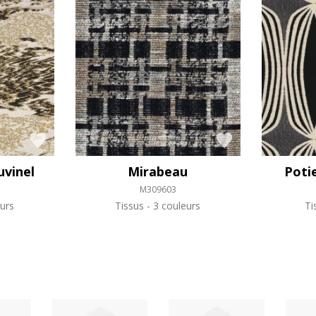
vinel
Mirabeau
Poti
M309603
urs
Tissus
3 couleurs
Ti