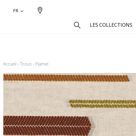
FR
LES COLLECTIONS
Type
Aspect
Accueil
›
Tissus
›
Flamel
Aspect 
Aspect 
Aspect
Coton
Inspira
Laine
Lin
Polyes