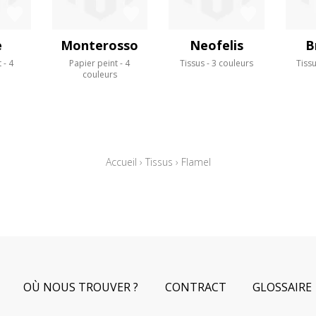
e
Monterosso
Neofelis
B
t
4
Papier peint
4
Tissus
3 couleurs
Tiss
s
couleurs
Accueil
›
Tissus
›
Flamel
OÙ NOUS TROUVER ?
CONTRACT
GLOSSAIRE