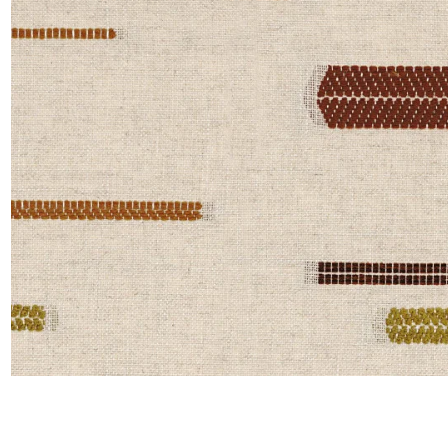
Satin
Taffet
Velour