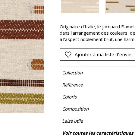
Rose
as
Rouge
s
Vert
Originaire d’Italie, le jacquard Flamel
dans l’arrangement des couleurs, de
Violet
à l’aspect noblement brut, une harmo
de viscose naturelle et de polyester
tantôt moelleuses et bien rangées, 
Ajouter à ma liste d'envie
idéalement à la confection de vos ri
d’autres objets de décoration tels 
Collection
Référence
Coloris
Composition
Laize utile
Raccord
Test Martindale
Usage martindale
Wyzenbeek
Sens
Poids g/m²
Performance Accoustique
Entretien
Pays d'origine
Rapport Horizontal
Rapport Vertical
Voir toutes les caractéristiques
Siège à u
Usage