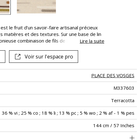
 est le fruit d’un savoir-faire artisanal précieux
s matières et des textures. Sur une base de lin
nieuse combinaison de fils de laine, de coton,
Lire la suite
 s’unissent, pour créer ces stries sophistiquées :
tantôt rases et déstructurées. Flamel se prêtera
Voir sur l'espace pro
deaux, vos sièges à usage décoratif, ainsi que
que des coussins.
PLACE DES VOSGES
M337603
Terracotta
36 % vi ; 25 % co ; 18 % li ; 13 % pc ; 5 % wo ; 2 % af - 1 % pes
144 cm / 57 Inches
sage déco : <20.000 cycles (Martindale) et/ou <15.000 doubles
144 cm / 57 Inches
89 cm / 35 Inches
Raccord libre
aw - 0.15
De large
10 000
10000
Italie
530