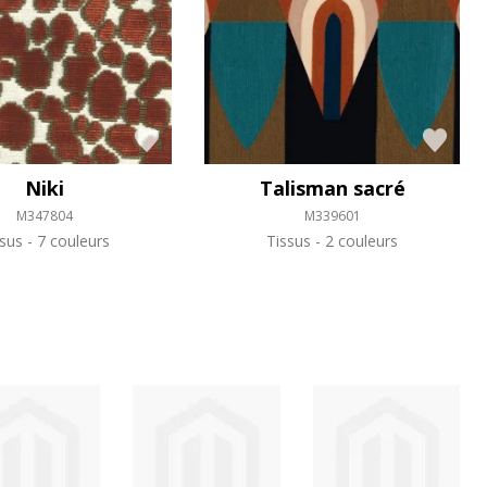
Niki
Talisman sacré
M347804
M339601
ssus
7 couleurs
Tissus
2 couleurs