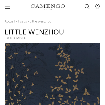
Accueil
›
Tissus
›
Little wenzhou
LITTLE WENZHOU
Tissus MISIA