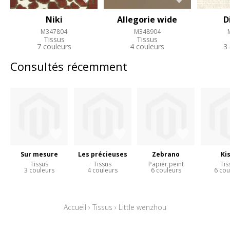
Niki
Allegorie wide
D
M347804
M348904
Tissus
Tissus
7 couleurs
4 couleurs
3
Consultés récemment
Sur mesure
Les précieuses
Zebrano
Ki
Tissus
Tissus
Papier peint
Tis
3 couleurs
4 couleurs
6 couleurs
6 cou
Accueil
›
Tissus
›
Little wenzhou